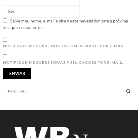
Salve meu nome, e-mail e site neste navegador para a próxima
vez que eu comentar.
NOTIFIQUE-ME SOBRE NOVOS COMENTÁRIOS POR E-MAIL.
NOTIFIQUE-ME SOBRE NOVAS PUBLICAÇÕES POR E-MAIL.
S
e
a
S
r
c
E
h
f
A
o