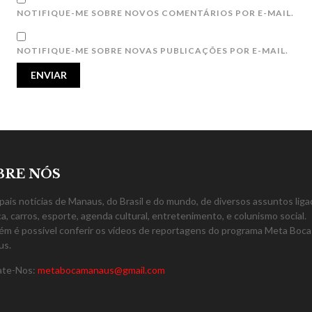
NOTIFIQUE-ME SOBRE NOVOS COMENTÁRIOS POR E-MAIL.
NOTIFIQUE-ME SOBRE NOVAS PUBLICAÇÕES POR E-MAIL.
BRE NÓS
ipais notícias de Manaus, do Brasil e do mundo, de diversos assuntos liga
ica, carros, esporte, agenda cultural, entretenimento, e colunismo social.
m é possível conferir os vídeos de reportagens do programa Meta Boca
us.
ate-Nos:
metabocamanaus@gmail.com