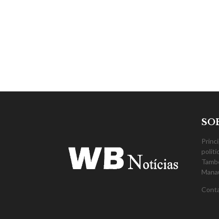
SO
Princ
polít
També
Mana
Cont