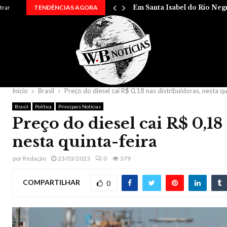
 entre…
trar
TENDÊNCIAS AGORA
Em Santa Isabel do Rio Neg
Início
Brasil
Preço do diesel cai R$ 0,18 nas distribuidoras, nesta qu
Brasil
Política
Principais Notícias
Preço do diesel cai R$ 0,18
nesta quinta-feira
por
Redação
23/03/2023
0
379
COMPARTILHAR
0