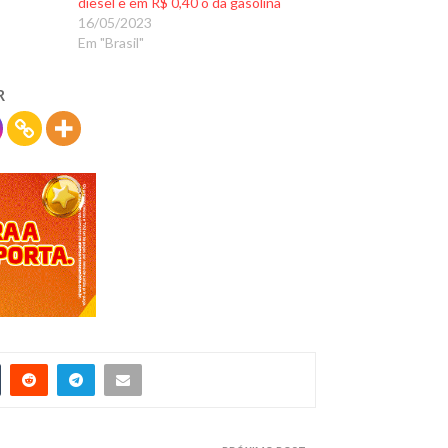
diesel e em R$ 0,40 o da gasolina
16/05/2023
Em "Brasil"
R