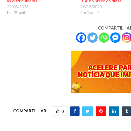
as distribuidoras
0,30 no preço do diesel
22/03/2023
26/12/2023
Em "Brasil"
Em "Brasil"
COMPARTILHA
COMPARTILHAR
0