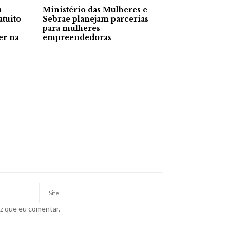
a
Ministério das Mulheres e
atuito
Sebrae planejam parcerias
para mulheres
er na
empreendedoras
ez que eu comentar.