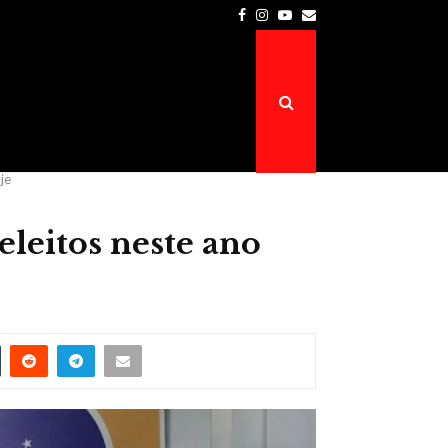
Facebook
Instagram
Youtube
Email
Prefeitura de Atalaia do Norte é a…
je
eleitos neste ano