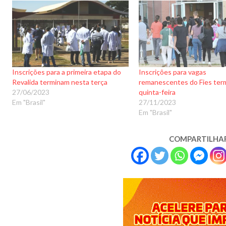
Inscrições para a primeira etapa do
Inscrições para vagas
Revalida terminam nesta terça
remanescentes do Fies ter
27/06/2023
quinta-feira
Em "Brasil"
27/11/2023
Em "Brasil"
COMPARTILHA