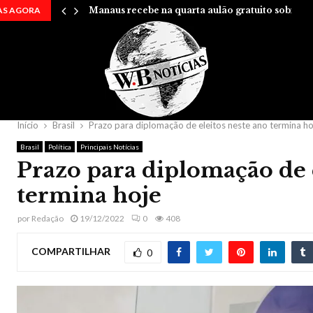
AS AGORA
Manaus recebe na quarta aulão gratuito sobre…
Início
Brasil
Prazo para diplomação de eleitos neste ano termina ho
Brasil
Política
Principais Notícias
Prazo para diplomação de 
termina hoje
por
Redação
19/12/2022
0
408
COMPARTILHAR
0