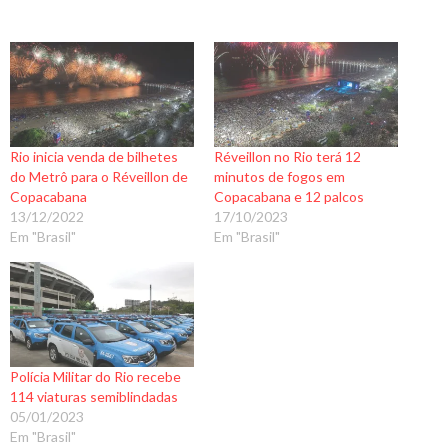
Rio inicia venda de bilhetes
Réveillon no Rio terá 12
do Metrô para o Réveillon de
minutos de fogos em
Copacabana
Copacabana e 12 palcos
13/12/2022
17/10/2023
Em "Brasil"
Em "Brasil"
Polícia Militar do Rio recebe
114 viaturas semiblindadas
05/01/2023
Em "Brasil"