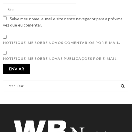
Salve meu nome, e-mail e site neste navegador para a próxima
vez que eu comentar.
NOTIFIQUE-ME SOBRE NOVOS COMENTÁRIOS POR E-MAIL.
NOTIFIQUE-ME SOBRE NOVAS PUBLICAÇÕES POR E-MAIL.
S
e
a
S
r
c
E
h
f
A
o