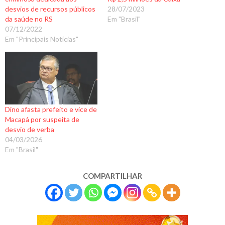
desvios de recursos públicos
28/07/2023
da saúde no RS
Em "Brasil"
07/12/2022
Em "Principais Notícias"
Dino afasta prefeito e vice de
Macapá por suspeita de
desvio de verba
04/03/2026
Em "Brasil"
COMPARTILHAR