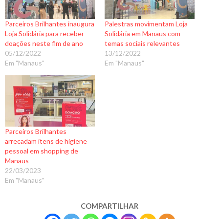
a
n
Parceiros Brilhantes inaugura
Palestras movimentam Loja
d
Loja Solidária para receber
Solidária em Manaus com
o
doações neste fim de ano
temas sociais relevantes
05/12/2022
13/12/2022
.
Em "Manaus"
Em "Manaus"
.
.
Parceiros Brilhantes
arrecadam itens de higiene
pessoal em shopping de
Manaus
22/03/2023
Em "Manaus"
COMPARTILHAR