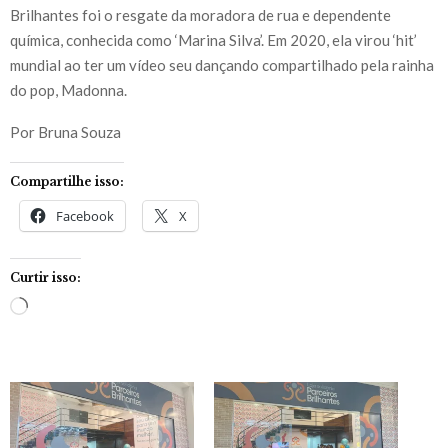
Brilhantes foi o resgate da moradora de rua e dependente
química, conhecida como ‘Marina Silva’. Em 2020, ela virou ‘hit’
mundial ao ter um vídeo seu dançando compartilhado pela rainha
do pop, Madonna.
Por Bruna Souza
Compartilhe isso:
Facebook
X
Curtir isso:
C
a
r
r
e
g