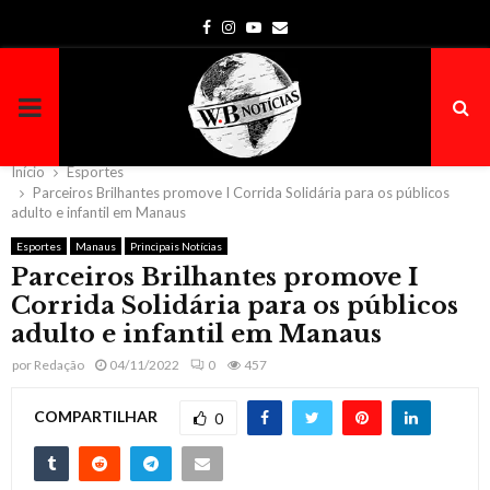
Facebook
Instagram
Youtube
Email
PRIMARY
MENU
Início
Esportes
Parceiros Brilhantes promove I Corrida Solidária para os públicos
adulto e infantil em Manaus
Esportes
Manaus
Principais Notícias
Parceiros Brilhantes promove I
Corrida Solidária para os públicos
adulto e infantil em Manaus
por
Redação
04/11/2022
0
457
COMPARTILHAR
0