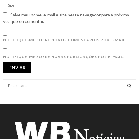
Salve meu nome, e-mail e site neste navegador para a próxima
vez que eu comentar.
NOTIFIQUE-ME SOBRE NOVOS COMENTÁRIOS POR E-MAIL.
NOTIFIQUE-ME SOBRE NOVAS PUBLICAÇÕES POR E-MAIL.
S
e
a
S
r
c
E
h
f
A
o
r
R