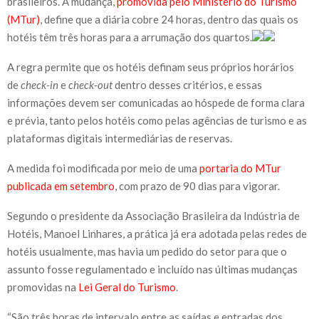
brasileiros. A mudança,
promovida pelo Ministério do Turismo
(MTur)
, define que a diária cobre 24 horas, dentro das quais os
hotéis têm três horas para a arrumação dos quartos.
A regra permite que os hotéis definam seus próprios horários
de
check-in
e
check-out
dentro desses critérios, e essas
informações devem ser comunicadas ao hóspede de forma clara
e prévia, tanto pelos hotéis como pelas agências de turismo e as
plataformas digitais intermediárias de reservas.
A medida foi modificada por meio de uma
portaria do MTur
publicada em setembro
, com prazo de 90 dias para vigorar.
Segundo o presidente da Associação Brasileira da Indústria de
Hotéis, Manoel Linhares, a prática já era adotada pelas redes de
hotéis usualmente, mas havia um pedido do setor para que o
assunto fosse regulamentado e incluído nas últimas mudanças
promovidas na
Lei Geral do Turismo
.
“São três horas de intervalo entre as saídas e entradas dos