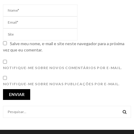
Salve meu nome, e-mail e site neste navegador para a próxima
vez que eu comentar.
NOTIFIQUE-ME SOBRE NOVOS COMENTÁRIOS POR E-MAIL.
NOTIFIQUE-ME SOBRE NOVAS PUBLICAÇÕES POR E-MAIL.
S
e
a
S
r