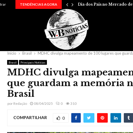
…
trar
TENDÊNCIAS AGORA
Dia dos Pais no Mercado d
Início
Brasil
MDHC divulga mapeamento de 100 lugares que guardam
Brasil
Principais Notícias
MDHC divulga mapeamento
que guardam a memória ne
Brasil
por
Redação
08/04/2025
0
310
COMPARTILHAR
0