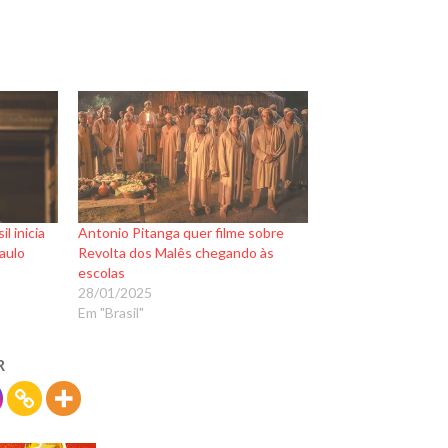
l inicia
Antonio Pitanga quer filme sobre
aulo
Revolta dos Malês chegando às
escolas
28/01/2025
Em "Brasil"
R