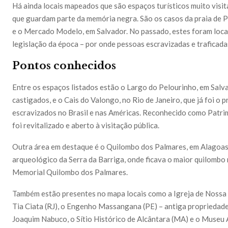
Há ainda locais mapeados que são espaços turísticos muito visi
que guardam parte da memória negra. São os casos da praia de Po
e o Mercado Modelo, em Salvador. No passado, estes foram locai
legislação da época – por onde pessoas escravizadas e traficada
Pontos conhecidos
Entre os espaços listados estão o Largo do Pelourinho, em Salv
castigados, e o Cais do Valongo, no Rio de Janeiro, que já foi o 
escravizados no Brasil e nas Américas. Reconhecido como Patri
foi revitalizado e aberto à visitação pública.
Outra área em destaque é o Quilombo dos Palmares, em Alagoas. S
arqueológico da Serra da Barriga, onde ficava o maior quilombo 
Memorial Quilombo dos Palmares.
Também estão presentes no mapa locais como a Igreja de Nossa
Tia Ciata (RJ), o Engenho Massangana (PE) – antiga propriedade
Joaquim Nabuco, o Sítio Histórico de Alcântara (MA) e o Museu 