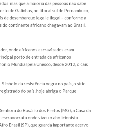
tados, mas que a maioria das pessoas não sabe
rto de Galinhas, no litoral sul de Pernambuco,
s de desembarque legal e ilegal – conforme a
s do continente africano chegavam ao Brasil.
ador, onde africanos escravizados eram
principal porto de entrada de africanos
mônio Mundial pela Unesco, desde 2012, o cais
ímbolo da resistência negra no país, o sítio
registrado do país, hoje abriga o Parque
 Senhora do Rosário dos Pretos (MG), a Casa da
 escravocrata onde viveu o abolicionista
Afro Brasil (SP), que guarda importante acervo