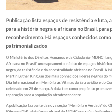
Publicação lista espaços de resistência e luta
para a história negra e africana no Brasil, para
reconhecimento. Há espaços conhecidos como o
patrimonializados
O Ministério dos Direitos Humanos e da Cidadania (MDHC) lanç
Africana no Brasil”, um mapeamento inédito de espaços históric
negra, da resistência e da ancestralidade africana no Brasil. A i
Martin Luther King, um dos mais conhecidos líderes negros do mu
Dia Internacional em Memória às Vítimas da Escravidão e do Co
celebrado em 25 de março. A data tem como propósito promover a
reparação para a população afrodescendente.
A publicação faz parte da nova seção “Memória e Verdade” do 
(ObservaDH), plataforma virtual do MDHC que reúne indicadore