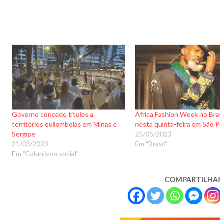
Governo concede títulos a
África Fashion Week no Brasi
territórios quilombolas em Minas e
nesta quinta-feira em São P
Sergipe
25/05/2023
21/03/2023
Em "Brasil"
Em "Colunismo social"
COMPARTILHA