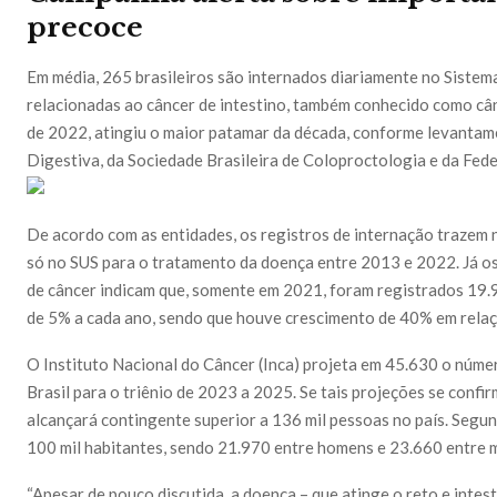
precoce
Em média, 265 brasileiros são internados diariamente no Sistem
relacionadas ao câncer de intestino, também conhecido como cân
de 2022, atingiu o maior patamar da década, conforme levantam
Digestiva, da Sociedade Brasileira de Coloproctologia e da Fed
De acordo com as entidades, os registros de internação trazem
só no SUS para o tratamento da doença entre 2013 e 2022. Já o
de câncer indicam que, somente em 2021, foram registrados 19.
de 5% a cada ano, sendo que houve crescimento de 40% em relaç
O Instituto Nacional do Câncer (Inca) projeta em 45.630 o núme
Brasil para o triênio de 2023 a 2025. Se tais projeções se conf
alcançará contingente superior a 136 mil pessoas no país. Segun
100 mil habitantes, sendo 21.970 entre homens e 23.660 entre 
“Apesar de pouco discutida, a doença – que atinge o reto e intes