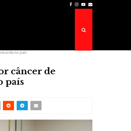
Facebook
Instagram
Youtube
Email
Prefeitura de Atalaia do Norte é a…
 recorde no país
or câncer de
o país