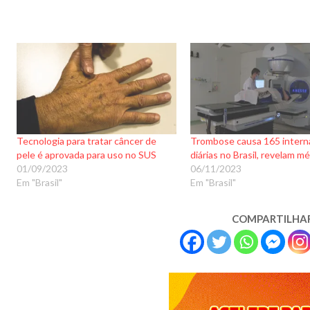
Tecnologia para tratar câncer de
Trombose causa 165 inter
pele é aprovada para uso no SUS
diárias no Brasil, revelam m
01/09/2023
06/11/2023
Em "Brasil"
Em "Brasil"
COMPARTILHA