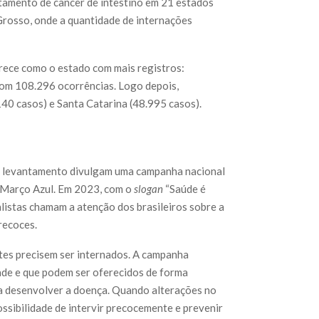
tamento de câncer de intestino em 21 estados
rosso, onde a quantidade de internações
arece como o estado com mais registros:
com 108.296 ocorrências. Logo depois,
40 casos) e Santa Catarina (48.995 casos).
no levantamento divulgam uma campanha nacional
a Março Azul. Em 2023, com o
slogan
“Saúde é
ialistas chamam a atenção dos brasileiros sobre a
recoces.
ntes precisem ser internados. A campanha
de e que podem ser oferecidos de forma
 a desenvolver a doença. Quando alterações no
ossibilidade de intervir precocemente e prevenir