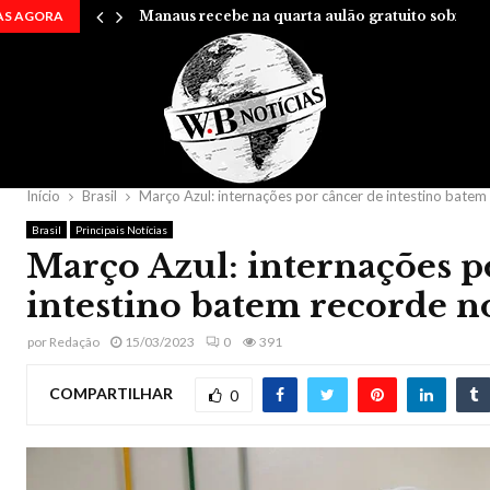
AS AGORA
Manaus recebe na quarta aulão gratuito sobre…
Início
Brasil
Março Azul: internações por câncer de intestino batem
Brasil
Principais Notícias
Março Azul: internações p
intestino batem recorde n
por
Redação
15/03/2023
0
391
COMPARTILHAR
0