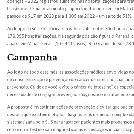
doenças – 2022 registrou aumento nas hospitalizações para tra
brasileiros. O maior aumento proporcional aconteceu em Mato G
passou de 917 em 2020 para 1.385 em 2022 – um salto de 51%.
Ao longo da série histórica, em valores absolutos São Paulo ap
178.355 hospitalizações. Na segunda posição figura o Paraná, 
aparecem Minas Gerais (105.441 casos), Rio Grande do Sul (78.1
Campanha
Ao logo de todo este mês, as associações médicas envolvidas 
de conscientização e prevenção do câncer de intestino chamad
prevenção. Cuide de você, evite o câncer de intestino”, os espec
necessidade de conjugar prevenção, diagnóstico e tratamento p
A proposta é investir em ações de prevenção e evitar que pacie
destaca que existem métodos diagnósticos de menor complexida
sistematizada pelo SUS para rastrear pacientes mais propensos
reto e no intestino são diagnosticadas em estágios iniciais, há p