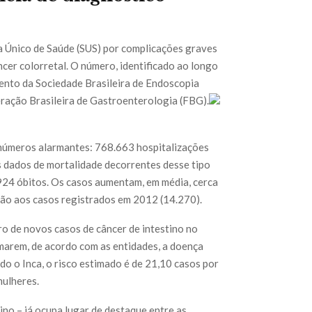
a Único de Saúde (SUS) por complicações graves
cer colorretal. O número, identificado ao longo
ento da Sociedade Brasileira de Endoscopia
eração Brasileira de Gastroenterologia (FBG).
 números alarmantes: 768.663 hospitalizações
s dados de mortalidade decorrentes desse tipo
924 óbitos. Os casos aumentam, em média, cerca
ão aos casos registrados em 2012 (14.270).
ro de novos casos de câncer de intestino no
irmarem, de acordo com as entidades, a doença
do o Inca, o risco estimado é de 21,10 casos por
mulheres.
tino – já ocupa lugar de destaque entre as