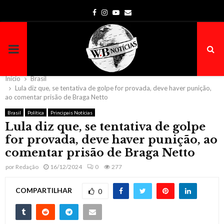
Facebook
Instagram
Youtube
Email
PRIMARY
MENU
Início
Brasil
Lula diz que, se tentativa de golpe for provada, deve haver punição,
ao comentar prisão de Braga Netto
Brasil
Política
Principais Notícias
Lula diz que, se tentativa de golpe
for provada, deve haver punição, ao
comentar prisão de Braga Netto
por
Redação
16/12/2024
0
277
COMPARTILHAR
0