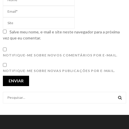
Salve meu nome, e-mail e site neste navegador para a próxima
vez que eu comentar.
NOTIFIQUE-ME SOBRE NOVOS COMENTÁRIOS POR E-MAIL.
NOTIFIQUE-ME SOBRE NOVAS PUBLICAÇÕES POR E-MAIL.
S
e
a
S
r
c
E
h