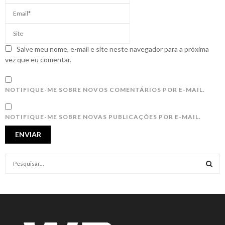
Salve meu nome, e-mail e site neste navegador para a próxima
vez que eu comentar.
NOTIFIQUE-ME SOBRE NOVOS COMENTÁRIOS POR E-MAIL.
NOTIFIQUE-ME SOBRE NOVAS PUBLICAÇÕES POR E-MAIL.
S
e
a
S
r
c
E
h
f
A