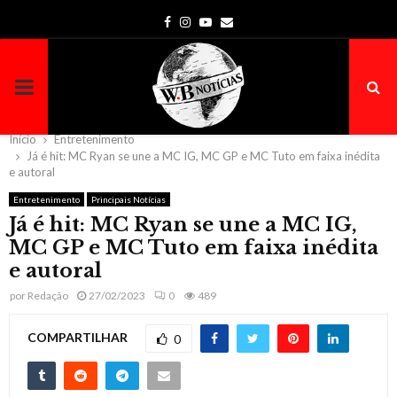
Facebook
Instagram
Youtube
Email
PRIMARY
MENU
Início
Entretenimento
Já é hit: MC Ryan se une a MC IG, MC GP e MC Tuto em faixa inédita
e autoral
Entretenimento
Principais Notícias
Já é hit: MC Ryan se une a MC IG,
MC GP e MC Tuto em faixa inédita
e autoral
por
Redação
27/02/2023
0
489
COMPARTILHAR
0