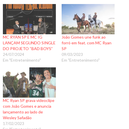
MC RYAN SP E MC IG
João Gomes une funk ao
LANÇAM SEGUNDO SINGLE
forró em feat. com MC Ryan
DO PROJETO “BAD BOYS”
SP
24/07/2024
09/03/2023
Em "Entretenimento"
Em "Entretenimento"
MC Ryan SP grava videoclipe
com João Gomes e anuncia
lançamento ao lado de
Wesley Safadão
17/02/2023