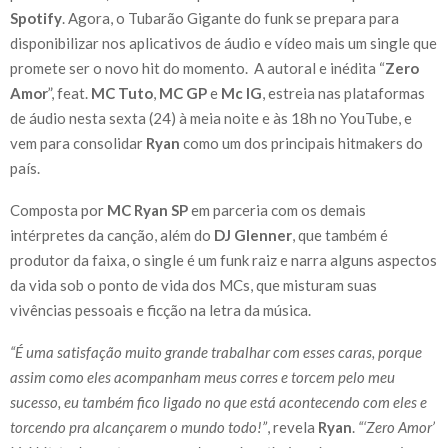
Spotify
. Agora, o Tubarão Gigante do funk se prepara para
disponibilizar nos aplicativos de áudio e vídeo mais um single que
promete ser o novo hit do momento. A autoral e inédita “
Zero
Amor
”, feat.
MC Tuto
,
MC GP
e
Mc IG
, estreia nas plataformas
de áudio nesta sexta (24) à meia noite e às 18h no YouTube, e
vem para consolidar
Ryan
como um dos principais hitmakers do
país.
Composta por
MC Ryan SP
em parceria com os demais
intérpretes da canção, além do
DJ Glenner
, que também é
produtor da faixa, o single é um funk raiz e narra alguns aspectos
da vida sob o ponto de vida dos MCs, que misturam suas
vivências pessoais e ficção na letra da música.
“É uma satisfação muito grande trabalhar com esses caras, porque
assim como eles acompanham meus corres e torcem pelo meu
sucesso, eu também fico ligado no que está acontecendo com eles e
torcendo pra alcançarem o mundo todo!”
, revela
Ryan
.
“‘Zero Amor’