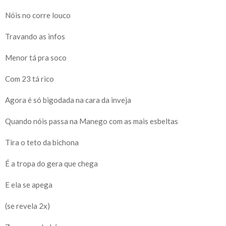
Nóis no corre louco
Travando as infos
Menor tá pra soco
Com 23 tá rico
Agora é só bigodada na cara da inveja
Quando nóis passa na Manego com as mais esbeltas
Tira o teto da bichona
É a tropa do gera que chega
E ela se apega
(se revela 2x)