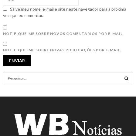
Salve meu nome, e-mail e site neste navegador para a próxima
vez que eu comentar.
NOTIFIQUE-ME SOBRE NOVOS COMENTÁRIOS POR E-MAIL.
NOTIFIQUE-ME SOBRE NOVAS PUBLICAÇÕES POR E-MAIL.
S
e
a
S
r
c
E
h
f
A
o
r
R
: