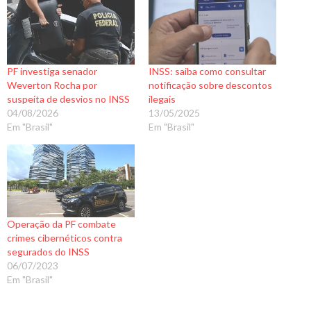
PF investiga senador
INSS: saiba como consultar
Weverton Rocha por
notificação sobre descontos
suspeita de desvios no INSS
ilegais
04/08/2026
13/05/2025
Em "Brasil"
Em "Brasil"
Operação da PF combate
crimes cibernéticos contra
segurados do INSS
06/07/2023
Em "Brasil"