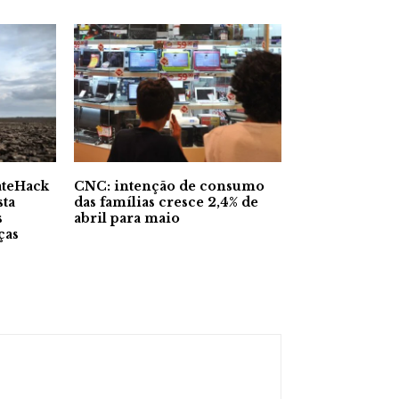
ateHack
CNC: intenção de consumo
sta
das famílias cresce 2,4% de
s
abril para maio
ças