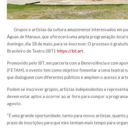
Grupos e artistas da cultura amazonense interessados em part
Águas de Manaus, que oferecerá uma ampla programação local e 
domingo, dia 18 de maio, para se inscrever. O processo é gratuito
Brasileiro de Teatro (iBT):
https://ibt.art
.
Promovido pelo iBT, em parceria com a Benevolência e com apo
(FETAM), o evento tem como objetivo fomentar a cena teatral 
que dialoguem com diferentes públicos e ampliem o acesso à art
Podem se inscrever grupos, artistas independentes e representa
devem estar aptos a ocorrer ao ar livre para compor a programaç
agosto.
“É uma grande oportunidade, tanto para novos artistas, quanto 
prazo de inscrições para que eles tenham mais tempo para organ