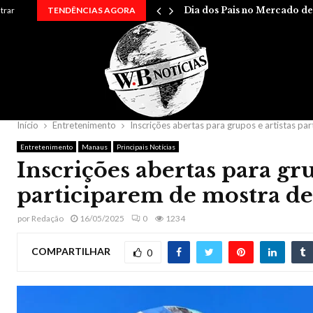
…
ntrar
TENDÊNCIAS AGORA
Dia dos Pais no Mercado d
Início
Entretenimento
Inscrições abertas para grupos e artistas p
Entretenimento
Manaus
Principais Notícias
Inscrições abertas para gru
participarem de mostra d
por
Redação
16/05/2025
0
1234
COMPARTILHAR
0