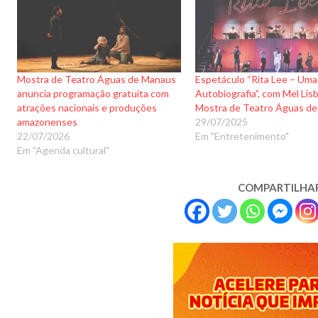
Mostra de Teatro Águas de Manaus
Espetáculo “Rita Lee – Uma
anuncia programação gratuita com
Autobiografia”, com Mel Lis
atrações nacionais e produções
Mostra de Teatro Águas d
amazonenses
29/07/2025
22/07/2026
Em "Entretenimento"
Em "Agenda cultural"
COMPARTILHA