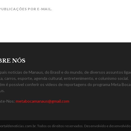
PUBLICAÇÕES POR E-MAIL.
BRE NÓS
ipais notícias de Manaus, do Brasil e do mundo, de diversos assuntos liga
ica, carros, esporte, agenda cultural, entretenimento, e colunismo social.
m é possível conferir os vídeos de reportagens do programa Meta Boca
us.
ate-Nos:
metabocamanaus@gmail.com
ortaldenoticias.com.br. Todos os direitos reservados. Desenvolvido e desenvolvido