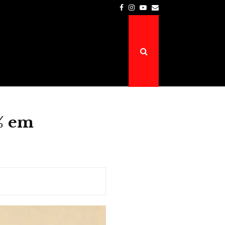
Facebook
Instagram
Youtube
Email
Prefeitura de Atalaia do Norte é a…
8% em