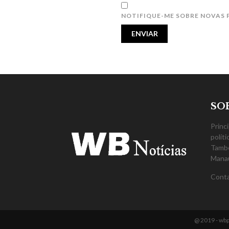
NOTIFIQUE-ME SOBRE NOVAS 
SO
Princ
polít
També
Mana
Cont
@ 2019 - wbp