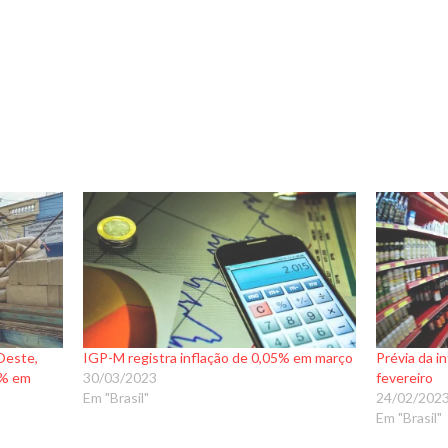
Oeste,
IGP-M registra inflação de 0,05% em março
Prévia da i
5% em
30/03/2023
fevereiro
Em "Brasil"
24/02/202
Em "Brasil"