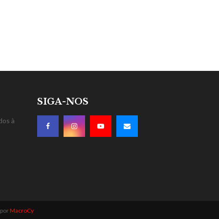
SIGA-NOS
dos à
 por
MacroCy