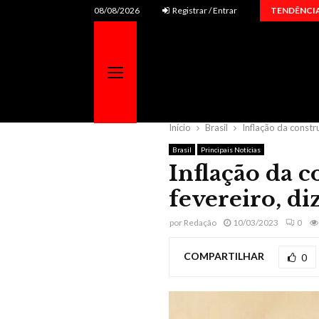
Fernando e Sorocaba recebem Tierry em uma…
08/08/2026
Registrar / Entrar
TENDÊNCI
Início
Brasil
Inflação da constr
Brasil
Principais Notícias
Inflação da c
fevereiro, d
por
Redação
10/03/2023
0
COMPARTILHAR
0