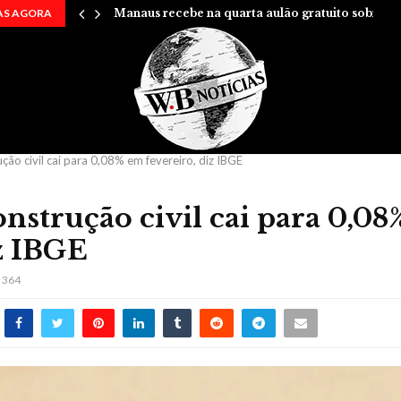
AS AGORA
Manaus recebe na quarta aulão gratuito sobre…
ução civil cai para 0,08% em fevereiro, diz IBGE
onstrução civil cai para 0,0
iz IBGE
364