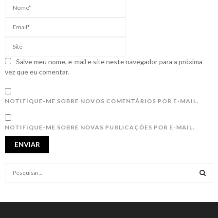
Salve meu nome, e-mail e site neste navegador para a próxima
vez que eu comentar.
NOTIFIQUE-ME SOBRE NOVOS COMENTÁRIOS POR E-MAIL.
NOTIFIQUE-ME SOBRE NOVAS PUBLICAÇÕES POR E-MAIL.
S
e
a
S
r
c
E