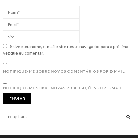
Salve meu nome, e-mail e site neste navegador para a próxima
vez que eu comentar.
NOTIFIQUE-ME SOBRE NOVOS COMENTÁRIOS POR E-MAIL.
NOTIFIQUE-ME SOBRE NOVAS PUBLICAÇÕES POR E-MAIL.
S
e
a
S
r