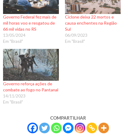
Governo Federal fez mais de
Ciclone deixa 22 mortos e
mil horas voo e resgatou de
causa enchentes na Região
66 mil vidas no RS
Sul
13/05/2024
06/09/2023
Em "Brasil"
Em "Brasil"
Governo reforça ações de
combate ao fogo no Pantanal
14/11/2023
Em "Brasil"
COMPARTILHAR