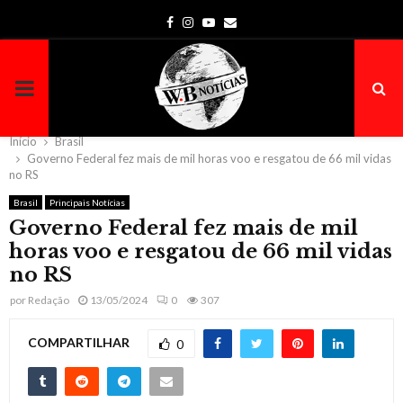
Facebook
Instagram
Youtube
Email
PRIMARY
MENU
Início
Brasil
Governo Federal fez mais de mil horas voo e resgatou de 66 mil vidas
no RS
Brasil
Principais Notícias
Governo Federal fez mais de mil
horas voo e resgatou de 66 mil vidas
no RS
por
Redação
13/05/2024
0
307
COMPARTILHAR
0