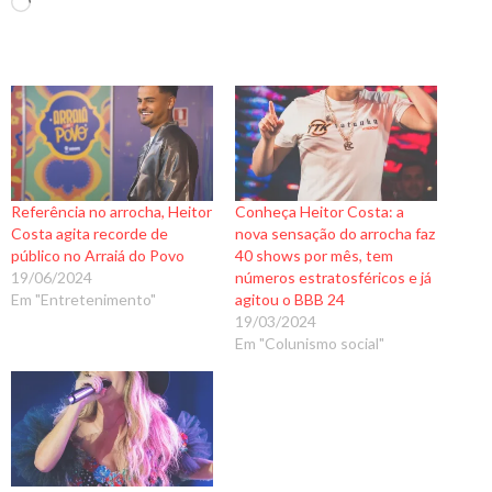
C
a
r
r
e
g
a
n
Referência no arrocha, Heitor
Conheça Heitor Costa: a
d
Costa agita recorde de
nova sensação do arrocha faz
o
público no Arraiá do Povo
40 shows por mês, tem
19/06/2024
números estratosféricos e já
.
Em "Entretenimento"
agitou o BBB 24
.
19/03/2024
.
Em "Colunismo social"