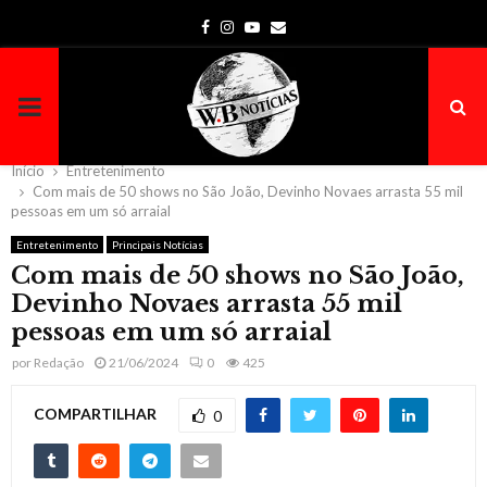
Facebook
Instagram
Youtube
Email
PRIMARY
MENU
Início
Entretenimento
Com mais de 50 shows no São João, Devinho Novaes arrasta 55 mil
pessoas em um só arraial
Entretenimento
Principais Notícias
Com mais de 50 shows no São João,
Devinho Novaes arrasta 55 mil
pessoas em um só arraial
por
Redação
21/06/2024
0
425
COMPARTILHAR
0