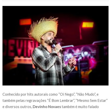
Conhecido por hits autorais como “Oi Nego”, “Não Mudo”, e
também pelas regravações “É Bom Lembrar”, “Mesmo Sem Estar”
e diversos outros,
Devinho Novaes
também é muito falado