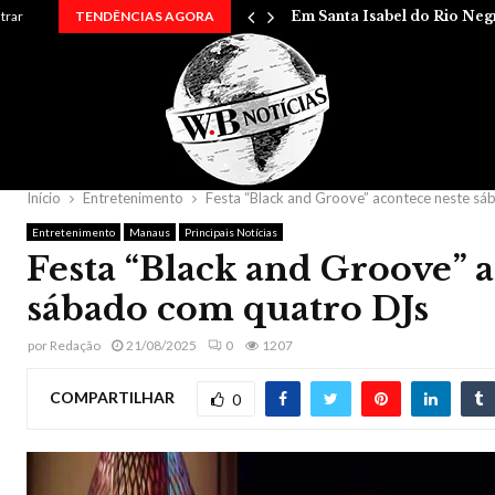
 entre…
ntrar
TENDÊNCIAS AGORA
Em Santa Isabel do Rio Neg
Início
Entretenimento
Festa “Black and Groove” acontece neste s
Entretenimento
Manaus
Principais Notícias
Festa “Black and Groove” 
sábado com quatro DJs
por
Redação
21/08/2025
0
1207
COMPARTILHAR
0