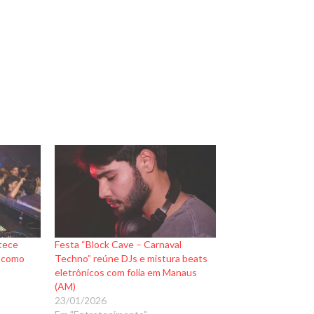
tece
Festa “Block Cave – Carnaval
e como
Techno” reúne DJs e mistura beats
eletrônicos com folia em Manaus
(AM)
23/01/2026