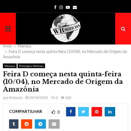
Facebook
Instagram
Youtube
Email
PRIMARY
MENU
Início
Manaus
Feira D começa nesta quinta-feira (10/04), no Mercado de Origem da
Amazônia
Manaus
Principais Notícias
Feira D começa nesta quinta-feira
(10/04), no Mercado de Origem da
Amazônia
por
Redação
09/04/2025
0
282
COMPARTILHAR
0