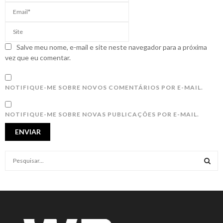
Salve meu nome, e-mail e site neste navegador para a próxima
vez que eu comentar.
NOTIFIQUE-ME SOBRE NOVOS COMENTÁRIOS POR E-MAIL.
NOTIFIQUE-ME SOBRE NOVAS PUBLICAÇÕES POR E-MAIL.
S
e
a
S
r
c
E
h
f
A