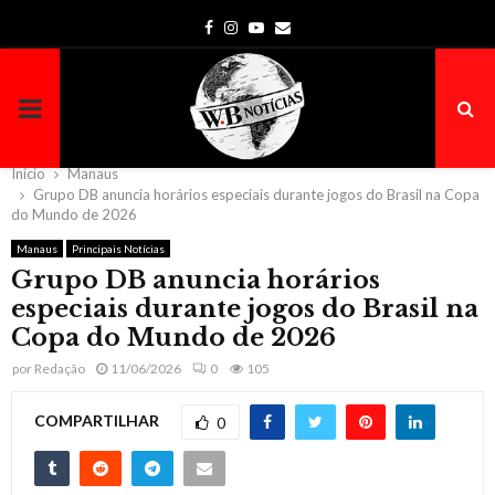
Facebook
Instagram
Youtube
Email
PRIMARY
MENU
Início
Manaus
Grupo DB anuncia horários especiais durante jogos do Brasil na Copa
do Mundo de 2026
Manaus
Principais Notícias
Grupo DB anuncia horários
especiais durante jogos do Brasil na
Copa do Mundo de 2026
por
Redação
11/06/2026
0
105
COMPARTILHAR
0