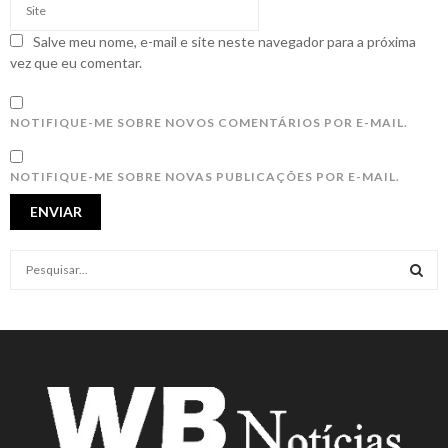
Salve meu nome, e-mail e site neste navegador para a próxima
vez que eu comentar.
NOTIFIQUE-ME SOBRE NOVOS COMENTÁRIOS POR E-MAIL.
NOTIFIQUE-ME SOBRE NOVAS PUBLICAÇÕES POR E-MAIL.
S
e
a
S
r
c
E
h
f
A
o
r
R