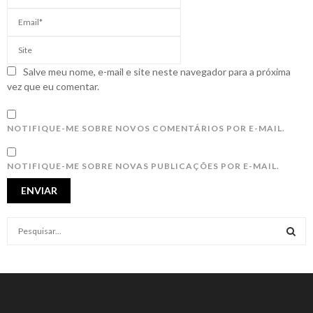
Salve meu nome, e-mail e site neste navegador para a próxima
vez que eu comentar.
NOTIFIQUE-ME SOBRE NOVOS COMENTÁRIOS POR E-MAIL.
NOTIFIQUE-ME SOBRE NOVAS PUBLICAÇÕES POR E-MAIL.
S
e
a
S
r
c
E
h
f