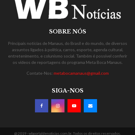
SOBRE NÓS
Principais notícias de Manaus, do Brasil e do mundo, de diversos
assuntos ligados à política, carros, esporte, agenda cultural,
entretenimento, e colunismo social. Também é possível conferir
os vídeos de reportagens do programa Meta Boca Manaus.
Contate-Nos:
metabocamanaus@gmail.com
SIGA-NOS
@ 2019 - wbportaldenoticias.com.br. Todos os direitos reservados.