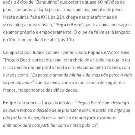
após o êxito de “Banquinho”, que ostenta quase 60 milhões de
plays somados, a dupla prepara mais um lançamento de peso.
Nesta quinta-feira (03), às 21h, chega nas plataformas de
streaming a nova música, “
Pega o Beco
“, que traz uma mensagem
de amor próprio e empoderamento. O clipe da faixa será lançado
no YouTube no dia 4 de abril, às 11h.
Composta por Júnior Gomes, Daniel Caon, Papada e Victor Reis,
“Pega o Beco” apresenta uma letra cheia de atitude, na qual o eu
lírico decide dar um ponto final a um relacionamento tóxico, com
versos como: “
Eu perco o amor da minha vida, mas não perco a vida
só por um amor
“, que trazem à tona a importância de seguir em
frente, independente das dificuldades.
Felipe
fala sobre a força da música: “
‘Pega o Beco’ é um desabafo
de quem tomou a decisão de se priorizar e dar um basta em algo que
não faz bem. A energia dessa música é muito forte e estamos
animados para compartilhar com o nosso público
“.