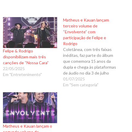
Matheus e Kauan lançam
terceiro volume de
“Envolvente” com
participação de Felipe e
Rodrigo
Coletânea, com três faixas
Felipe & Rodrigo
inéditas, faz parte do álbum
disponibilizam mais três
que comemora 15 anos da
canções de “Nossa Cara”
dupla e chega às plataformas
22/05/2025
de áudio no dia 3 de julho
Em "Entretenimento"
Dando continuidade ao
01/07/2025
projeto que já
Em "Sem categoria"
conquistou quase 200
milhões de peças nas
plataformas, o terceiro
volume de “Envolvente” fica
disponível nesta quinta-feira,
3 de julho, às 21h.…
Matheus e Kauan lançam o
segundo volume de