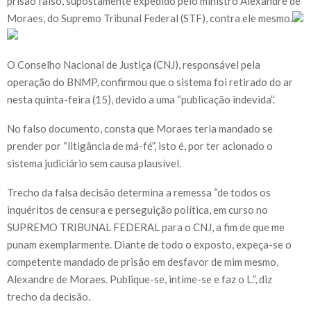
prisão falso, supostamente expedido pelo ministro Alexandre de
Moraes, do Supremo Tribunal Federal (STF), contra ele mesmo.
O Conselho Nacional de Justiça (CNJ), responsável pela
operação do BNMP, confirmou que o sistema foi retirado do ar
nesta quinta-feira (15), devido a uma “publicação indevida”.
No falso documento, consta que Moraes teria mandado se
prender por “litigância de má-fé”, isto é, por ter acionado o
sistema judiciário sem causa plausível.
Trecho da falsa decisão determina a remessa “de todos os
inquéritos de censura e perseguição política, em curso no
SUPREMO TRIBUNAL FEDERAL para o CNJ, a fim de que me
punam exemplarmente. Diante de todo o exposto, expeça-se o
competente mandado de prisão em desfavor de mim mesmo,
Alexandre de Moraes. Publique-se, intime-se e faz o L.”, diz
trecho da decisão.