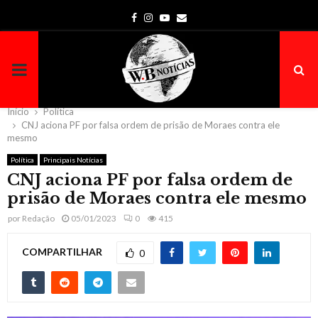
Facebook
Instagram
Youtube
Email
PRIMARY
MENU
Início
Política
CNJ aciona PF por falsa ordem de prisão de Moraes contra ele
mesmo
Política
Principais Notícias
CNJ aciona PF por falsa ordem de
prisão de Moraes contra ele mesmo
por
Redação
05/01/2023
0
415
COMPARTILHAR
0