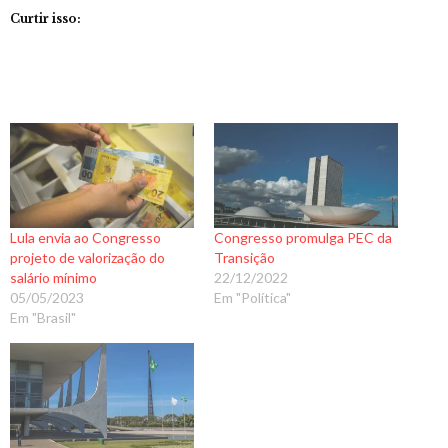
Curtir isso:
Lula envia ao Congresso
Congresso promulga PEC da
projeto de valorização do
Transição
salário mínimo
22/12/2022
05/05/2023
Em "Política"
Em "Brasil"