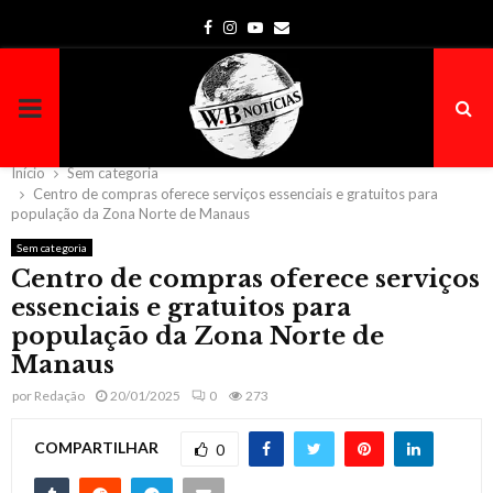
Facebook
Instagram
Youtube
Email
PRIMARY
MENU
Início
Sem categoria
Centro de compras oferece serviços essenciais e gratuitos para
população da Zona Norte de Manaus
Sem categoria
Centro de compras oferece serviços
essenciais e gratuitos para
população da Zona Norte de
Manaus
por
Redação
20/01/2025
0
273
COMPARTILHAR
0