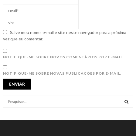
Salve meu nome, e-mail e site neste navegador para a próxima
vez que eu comentar.
NOTIFIQUE-ME SOBRE NOVOS COMENTÁRIOS POR E-MAIL.
NOTIFIQUE-ME SOBRE NOVAS PUBLICAÇÕES POR E-MAIL.
S
e
a
S
r
c
E
h