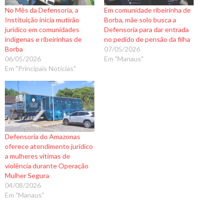
No Mês da Defensoria, a
Em comunidade ribeirinha de
Instituição inicia mutirão
Borba, mãe solo busca a
jurídico em comunidades
Defensoria para dar entrada
indígenas e ribeirinhas de
no pedido de pensão da filha
Borba
07/05/2026
06/05/2026
Em "Manaus"
Em "Principais Notícias"
Defensoria do Amazonas
oferece atendimento jurídico
a mulheres vítimas de
violência durante Operação
Mulher Segura
04/08/2026
Em "Manaus"