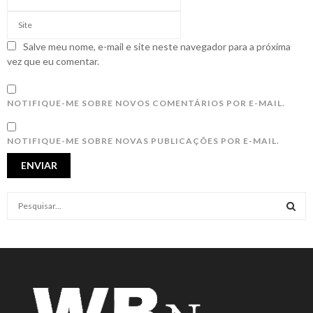
Salve meu nome, e-mail e site neste navegador para a próxima
vez que eu comentar.
NOTIFIQUE-ME SOBRE NOVOS COMENTÁRIOS POR E-MAIL.
NOTIFIQUE-ME SOBRE NOVAS PUBLICAÇÕES POR E-MAIL.
S
e
a
S
r
c
E
h
f
A
o