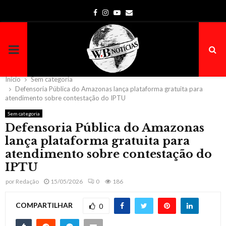
Facebook
Instagram
Youtube
Email
PRIMARY
MENU
Início
Sem categoria
Defensoria Pública do Amazonas lança plataforma gratuita para
atendimento sobre contestação do IPTU
Sem categoria
Defensoria Pública do Amazonas
lança plataforma gratuita para
atendimento sobre contestação do
IPTU
por
Redação
15/05/2026
0
186
COMPARTILHAR
0