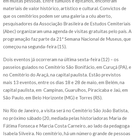
em muitas pessoas. Entre túmulos e epitáfios, encontram
materiais de valor histórico, artístico e cultural. Convictos de
que os cemitérios podem ser uma galeria a céu aberto,
pesquisadores da Associação Brasileira de Estudos Cemiteriais
(Abec) organizaram uma agenda de visitas gratuitas pelo país. A
programação faz parte da 21ª Semana Nacional de Museus, que
começou na segunda-feira (15).
Dois eventos já ocorreram na última sexta-feira (12) – os
passeios guiados no Cemitério São Bonifácio, em Curuçá (PA), e
no Cemitério do Araçá, na capital paulista. Estão previstos
mais 13 eventos, entre os dias 18 e 28 de maio, em Belém, na
capital paulista, em Campinas, Guarulhos, Piracicaba e Jaú, em
São Paulo, em Belo Horizonte (MG) e Torres (RS).
No Rio de Janeiro, a visita será no Cemitério São João Batista,
no próximo sábado (20, mediada pelas historiadoras Maria de
Fátima Fonseca e Marcia Costa Carneiro, ao lado da pedagoga
Isabela Silveira. No cemitério, há um número grande de pessoas