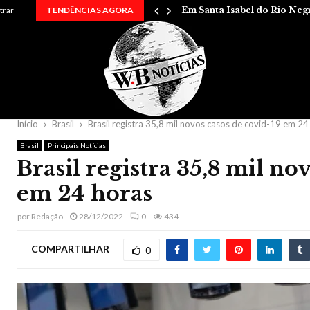
 entre…
trar
TENDÊNCIAS AGORA
Em Santa Isabel do Rio Neg
Início
Brasil
Brasil registra 35,8 mil novos casos de covid-19 em 24
Brasil
Principais Notícias
Brasil registra 35,8 mil no
em 24 horas
por
Redação
28/12/2022
0
434
COMPARTILHAR
0