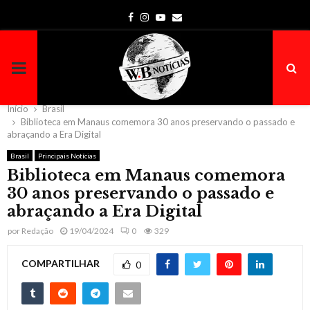
Facebook
Instagram
Youtube
Email
PRIMARY
MENU
Início
Brasil
Biblioteca em Manaus comemora 30 anos preservando o passado e
abraçando a Era Digital
Brasil
Principais Notícias
Biblioteca em Manaus comemora
30 anos preservando o passado e
abraçando a Era Digital
por
Redação
19/04/2024
0
329
COMPARTILHAR
0