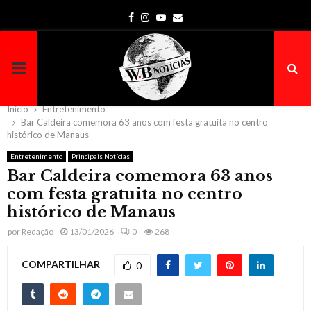
Facebook
Instagram
Youtube
Email
PRIMARY
MENU
Início
Entretenimento
Bar Caldeira comemora 63 anos com festa gratuita no centro
histórico de Manaus
Entretenimento
Principais Notícias
Bar Caldeira comemora 63 anos
com festa gratuita no centro
histórico de Manaus
por
Redação
13/01/2026
0
268
COMPARTILHAR
0