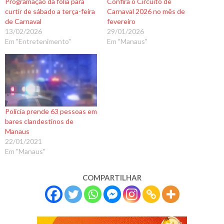
Programação da folia para
Confira o Circuito de
curtir de sábado a terça-feira
Carnaval 2026 no mês de
de Carnaval
fevereiro
13/02/2026
29/01/2026
Em "Entretenimento"
Em "Manaus"
Polícia prende 63 pessoas em
bares clandestinos de
Manaus
22/01/2021
Em "Manaus"
COMPARTILHAR