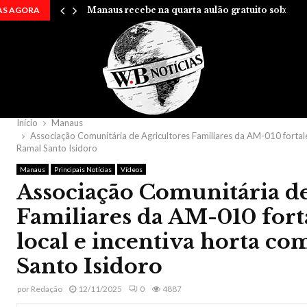
AS AGORA
Manaus recebe na quarta aulão gratuito sobre…
Início
Manaus
Associação Comunitária de Agricultores Familiares da AM-010 fortale
Ramal Santo Isidoro
Manaus
Principais Notícias
Vídeos
Associação Comunitária de
Familiares da AM-010 for
local e incentiva horta c
Santo Isidoro
por
Redação
12/11/2025
0
4887