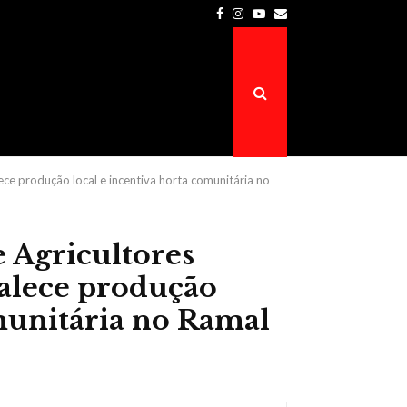
Facebook
Instagram
Youtube
Email
Prefeitura de Atalaia do Norte é a…
ce produção local e incentiva horta comunitária no
 Agricultores
talece produção
omunitária no Ramal