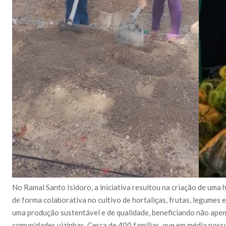
No Ramal Santo Isidoro, a iniciativa resultou na criação de uma
de forma colaborativa no cultivo de hortaliças, frutas, legumes e
uma produção sustentável e de qualidade, beneficiando não ape
comunidades vizinhas. Cerca de 400 famílias, que em média poss