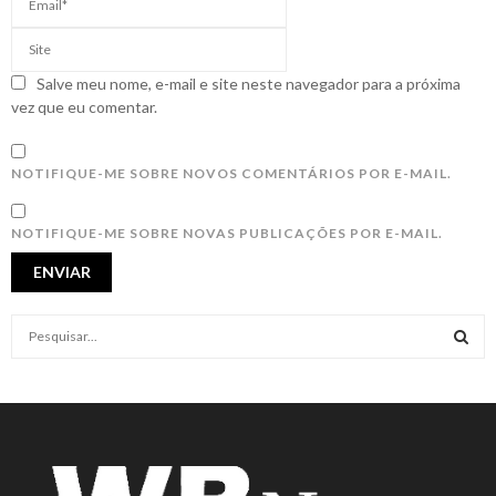
Salve meu nome, e-mail e site neste navegador para a próxima
vez que eu comentar.
NOTIFIQUE-ME SOBRE NOVOS COMENTÁRIOS POR E-MAIL.
NOTIFIQUE-ME SOBRE NOVAS PUBLICAÇÕES POR E-MAIL.
S
e
a
S
r
c
E
h
f
A
o