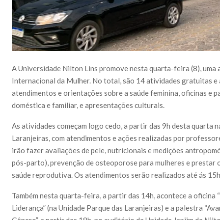
A Universidade Nilton Lins promove nesta quarta-feira (8), uma
Internacional da Mulher. No total, são 14 atividades gratuitas 
atendimentos e orientações sobre a saúde feminina, oficinas e 
doméstica e familiar, e apresentações culturais.
As atividades começam logo cedo, a partir das 9h desta quarta n
Laranjeiras, com atendimentos e ações realizadas por professore
irão fazer avaliações de pele, nutricionais e medições antropomé
pós-parto), prevenção de osteoporose para mulheres e prestar 
saúde reprodutiva. Os atendimentos serão realizados até ás 15h
Também nesta quarta-feira, a partir das 14h, acontece a oficin
Liderança” (na Unidade Parque das Laranjeiras) e a palestra “A
Gênero”, a partir das 18h, no auditório da Unidade Japiim da Nilto