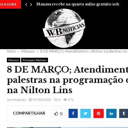
AS AGORA
Manaus recebe na quarta aulão gratuito sobre…
Início
Manaus
8 DE MARÇO; Atendimentos, oficinas e palestras na 
Manaus
Principais Notícias
8 DE MARÇO; Atendimentos
palestras na programação 
na Nilton Lins
por
Redação
07/03/2023
0
371
COMPARTILHAR
0