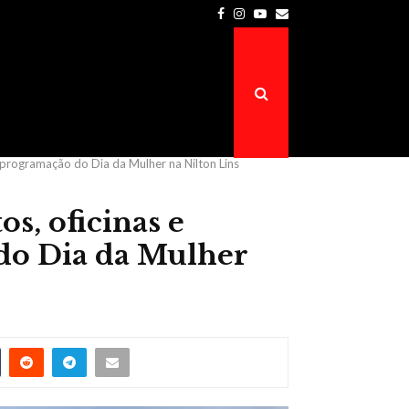
Facebook
Instagram
Youtube
Email
Prefeitura de Atalaia do Norte é a…
programação do Dia da Mulher na Nilton Lins
, oficinas e
do Dia da Mulher