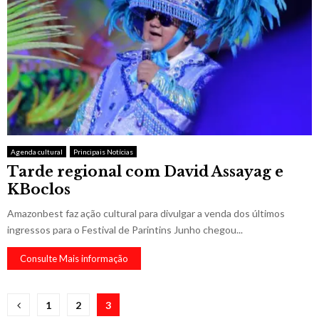
Agenda cultural
Principais Notícias
Tarde regional com David Assayag e
KBoclos
Amazonbest faz ação cultural para divulgar a venda dos últimos
ingressos para o Festival de Parintins Junho chegou...
Consulte Mais informação
Paginação
1
2
3