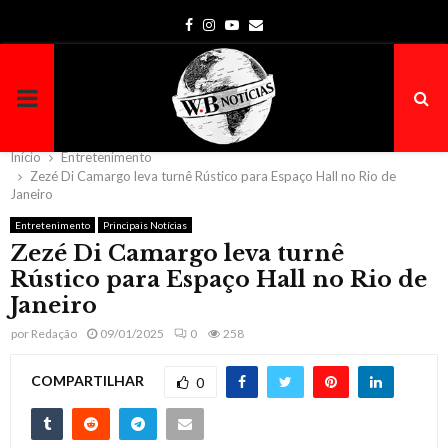
Facebook
Instagram
Youtube
Email
PRIMARY
MENU
Início
Entretenimento
Zezé Di Camargo leva turnê Rústico para Espaço Hall no Rio de
Janeiro
Entretenimento
Principais Notícias
Zezé Di Camargo leva turnê
Rústico para Espaço Hall no Rio de
Janeiro
por
Redação
09/01/2025
0
258
COMPARTILHAR
0