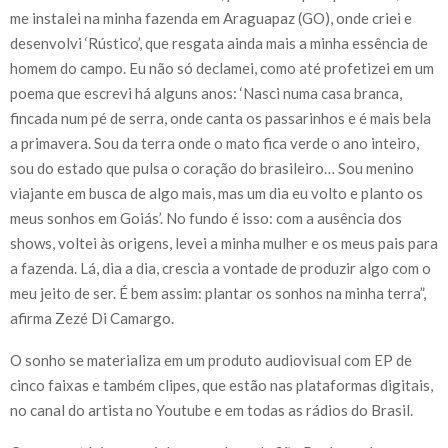
me instalei na minha fazenda em Araguapaz (GO), onde criei e
desenvolvi ‘Rústico’, que resgata ainda mais a minha essência de
homem do campo. Eu não só declamei, como até profetizei em um
poema que escrevi há alguns anos: ‘Nasci numa casa branca,
fincada num pé de serra, onde canta os passarinhos e é mais bela
a primavera. Sou da terra onde o mato fica verde o ano inteiro,
sou do estado que pulsa o coração do brasileiro… Sou menino
viajante em busca de algo mais, mas um dia eu volto e planto os
meus sonhos em Goiás’. No fundo é isso: com a ausência dos
shows, voltei às origens, levei a minha mulher e os meus pais para
a fazenda. Lá, dia a dia, crescia a vontade de produzir algo com o
meu jeito de ser. É bem assim: plantar os sonhos na minha terra”,
afirma Zezé Di Camargo.
O sonho se materializa em um produto audiovisual com EP de
cinco faixas e também clipes, que estão nas plataformas digitais,
no canal do artista no Youtube e em todas as rádios do Brasil.