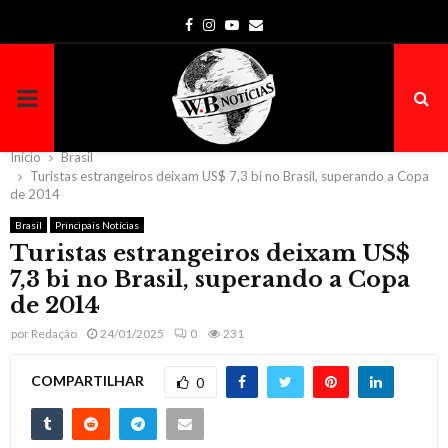
Facebook
Instagram
Youtube
Email
PRIMARY
MENU
Início
Brasil
Turistas estrangeiros deixam US$ 7,3 bi no Brasil, superando a Copa
de 2014
Brasil
Principais Notícias
Turistas estrangeiros deixam US$
7,3 bi no Brasil, superando a Copa
de 2014
por
Redação
24/01/2025
0
231
COMPARTILHAR
0