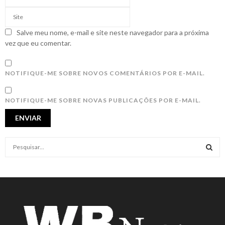
Salve meu nome, e-mail e site neste navegador para a próxima
vez que eu comentar.
NOTIFIQUE-ME SOBRE NOVOS COMENTÁRIOS POR E-MAIL.
NOTIFIQUE-ME SOBRE NOVAS PUBLICAÇÕES POR E-MAIL.
S
e
a
S
r
c
E
h
f
A
o