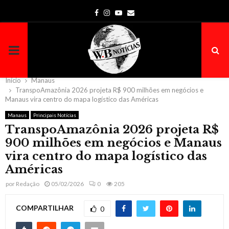
Facebook
Instagram
Youtube
Email
PRIMARY
MENU
Início
Manaus
TranspoAmazônia 2026 projeta R$ 900 milhões em negócios e
Manaus vira centro do mapa logístico das Américas
Manaus
Principais Notícias
TranspoAmazônia 2026 projeta R$
900 milhões em negócios e Manaus
vira centro do mapa logístico das
Américas
por
Redação
05/02/2026
0
205
COMPARTILHAR
0