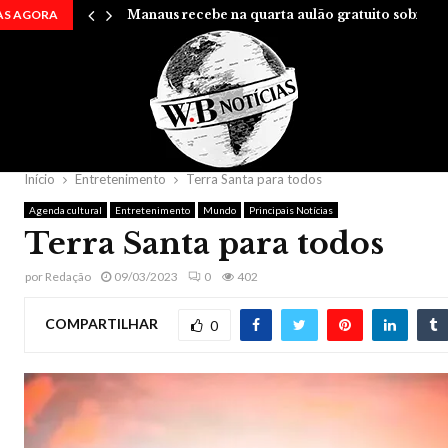
AS AGORA
Manaus recebe na quarta aulão gratuito sobre…
Início
Entretenimento
Terra Santa para todos
Agenda cultural
Entretenimento
Mundo
Principais Notícias
Terra Santa para todos
por
Redação
09/03/2023
0
402
COMPARTILHAR
0