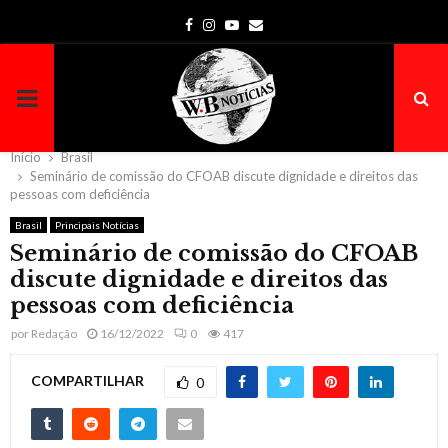
Facebook
Instagram
Youtube
Email
PRIMARY
MENU
Início
Brasil
Seminário de comissão do CFOAB discute dignidade e direitos das
pessoas com deficiência
Brasil
Principais Notícias
Seminário de comissão do CFOAB
discute dignidade e direitos das
pessoas com deficiência
por
Redação
16/12/2022
0
417
COMPARTILHAR
0