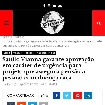
Facebook
Instagram
Youtube
Email
PRIMARY
MENU
Início
Política
Saullo Vianna garante aprovação em caráter de urgência para projeto
que assegura pensão a pessoas com doença rara
Brasil
Manaus
Política
Principais Notícias
Saullo Vianna garante aprovação
em caráter de urgência para
projeto que assegura pensão a
pessoas com doença rara
por
Redação
09/04/2026
0
451
COMPARTILHAR
0