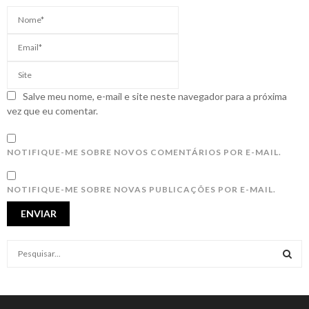
Salve meu nome, e-mail e site neste navegador para a próxima
vez que eu comentar.
NOTIFIQUE-ME SOBRE NOVOS COMENTÁRIOS POR E-MAIL.
NOTIFIQUE-ME SOBRE NOVAS PUBLICAÇÕES POR E-MAIL.
S
e
a
S
r
c
E