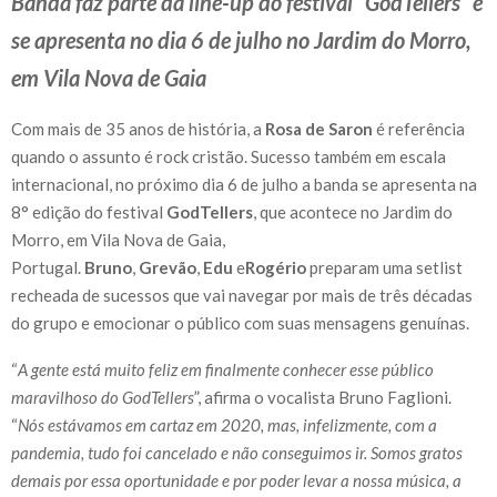
Banda faz parte da line-up do festival “GodTellers” e
se apresenta no dia 6 de julho no Jardim do Morro,
em Vila Nova de Gaia
Com mais de 35 anos de história, a
Rosa de Saron
é referência
quando o assunto é rock cristão. Sucesso também em escala
internacional, no próximo dia 6 de julho a banda se apresenta na
8° edição do festival
GodTellers
, que acontece no Jardim do
Morro, em Vila Nova de Gaia,
Portugal.
Bruno
,
Grevão
,
Edu
e
Rogério
preparam uma setlist
recheada de sucessos que vai navegar por mais de três décadas
do grupo e emocionar o público com suas mensagens genuínas.
“
A gente está muito feliz em finalmente conhecer esse público
maravilhoso do GodTellers
”, afirma o vocalista Bruno Faglioni.
“
Nós estávamos em cartaz em 2020, mas, infelizmente, com a
pandemia, tudo foi cancelado e não conseguimos ir. Somos gratos
demais por essa oportunidade e por poder levar a nossa música, a