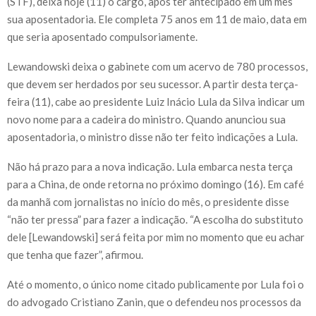
(STF), deixa hoje (11) o cargo, após ter antecipado em um mês
sua aposentadoria. Ele completa 75 anos em 11 de maio, data em
que seria aposentado compulsoriamente.
Lewandowski deixa o gabinete com um acervo de 780 processos,
que devem ser herdados por seu sucessor. A partir desta terça-
feira (11), cabe ao presidente Luiz Inácio Lula da Silva indicar um
novo nome para a cadeira do ministro. Quando anunciou sua
aposentadoria, o ministro disse não ter feito indicações a Lula.
Não há prazo para a nova indicação. Lula embarca nesta terça
para a China, de onde retorna no próximo domingo (16). Em café
da manhã com jornalistas no início do mês, o presidente disse
“não ter pressa” para fazer a indicação. “A escolha do substituto
dele [Lewandowski] será feita por mim no momento que eu achar
que tenha que fazer”, afirmou.
Até o momento, o único nome citado publicamente por Lula foi o
do advogado Cristiano Zanin, que o defendeu nos processos da