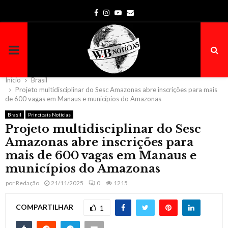
Facebook
Instagram
Youtube
Email
PRIMARY
MENU
Início
Brasil
Projeto multidisciplinar do Sesc Amazonas abre inscrições para mais
de 600 vagas em Manaus e municípios do Amazonas
Brasil
Principais Notícias
Projeto multidisciplinar do Sesc
Amazonas abre inscrições para
mais de 600 vagas em Manaus e
municípios do Amazonas
por
Redação
21/11/2025
0
1215
COMPARTILHAR
1