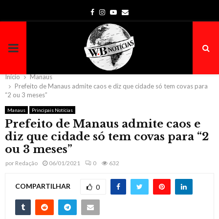
Facebook
Instagram
Youtube
Email
PRIMARY
MENU
Início
Manaus
Prefeito de Manaus admite caos e diz que cidade só tem covas para
“2 ou 3 meses”
Manaus
Principais Notícias
Prefeito de Manaus admite caos e
diz que cidade só tem covas para “2
ou 3 meses”
por
Redação
06/01/2021
0
632
COMPARTILHAR
0