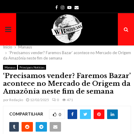
Facebook
Instagram
Youtube
Email
PRIMARY
MENU
Início
Manaus
‘Precisamos vender? Faremos Bazar’ acontece no Mercado de Origem
da Amazônia neste fim de semana
Manaus
Principais Notícias
‘Precisamos vender? Faremos Bazar’
acontece no Mercado de Origem da
Amazônia neste fim de semana
por
Redação
12/02/2025
0
471
COMPARTILHAR
0