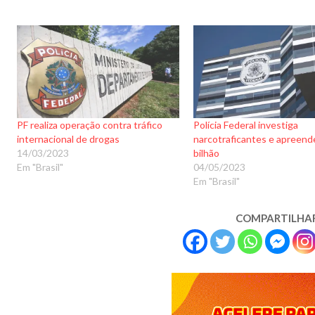
PF realiza operação contra tráfico
Polícia Federal investiga
internacional de drogas
narcotraficantes e apreend
14/03/2023
bilhão
Em "Brasil"
04/05/2023
Em "Brasil"
COMPARTILHA