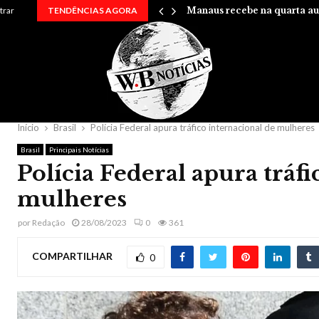
rry em uma…
trar
TENDÊNCIAS AGORA
Manaus recebe na quarta au
Início
Brasil
Polícia Federal apura tráfico internacional de mulheres
Brasil
Principais Notícias
Polícia Federal apura tráfi
mulheres
por
Redação
28/08/2023
0
361
COMPARTILHAR
0